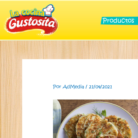
Ir
al
contenido
Productos
Por
AdMedia
/
21/04/2021